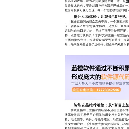
提高互动效率，成为决定成败的关键。这正是
仅是技术迭代，更是对用户行为深度理解后的一
数据看板的可视化呈现，每一个功能模块的精细
提升互动体验：让观众“看得见、
很多直播间的观众流失率高，一个重要原因在
应，很容易产生“被忽视”的感受，进而退出直播
识别与自动回复功能。系统可基于关键词匹配，
持，点赞破万就抽奖！”同时支持主播一键置顶
主播的操作负担，也让观众感受到被重视，有
后，场均互动量提升了近60%，观众平均观看时长
智能选品推荐引擎
：从“盲目上架
传统直播中，主播常因经验不足或信息不对称
播系统搭载了基于用户画像与历史行为分析的
龄、地域偏好、购买力等级等维度，动态推荐最可
岁女性用户时，系统将优先推送护肤套装、轻奢
机制显著降低了决策成本，提升了下单意愿。