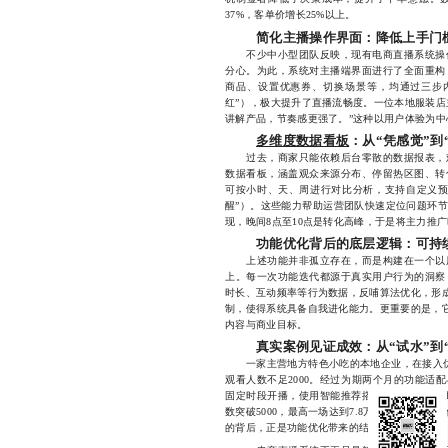
37%，客单价增长25%以上。
简化主播操作界面：降低上手门
不少中小型团队反映，现有电商直播系统操作
分心。为此，系统对主播端界面进行了全面重构
商品、设置优惠券、切换场景等，均通过三步
红”），极大提升了直播流畅度。一位本地服装店
讲解产品，节奏感更强了。”这种以用户体验为中
多维度数据看板
：从“凭感觉”到
过去，商家只能依赖后台零散的数据报表，难
数据看板，涵盖观众来源分布、停留热区图、转
可按小时、天、周进行对比分析，支持自定义预警
醒”）。这些能力帮助运营团队快速定位问题环
现，晚间8点至10点是转化高峰，于是将主力推
功能优化背后的底层逻辑：可持
上述功能并非孤立存在，而是构建在一个以用
上。每一次功能迭代都源于真实用户行为的洞察
时长、互动频率等行为数据，反哺算法优化，形成
制，使得系统具备自我进化能力。更重要的是，它
内容与商业目标。
真实案例见证成效：从“试水”到
一家主营地方特色小吃的本地企业，在接入优
观看人数不足2000。经过为期两个月的功能适
固定时段开播，使用智能推荐搭配精准话术，借
数突破5000，最高一场达到7.8万人次，平均客单
的背后，正是功能优化带来的结构性提升。