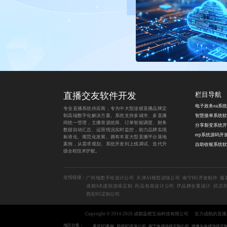
直播交友软件开发
栏目导航
电子政务oa系统
专业直播系统供应商，专为中大型连锁直播品牌定
制高端数字化解决方案。系统支持多城市、多直播
智慧接单系统软
间统一管理，主播资源统筹、订单智能调度、财务
分享裂变系统开
数据自动汇总、运营情况实时监控，助力品牌实现
erp系统源码开
标准化、规范化发展。拥有丰富大型直播平台落地
案例，从需求规划、系统开发到上线调试、迭代升
自助收银系统软
级全程技术护航。
友情链接：
广州地图手绘设计公司
天津AI模型训练公司
南宁H5开发制作
服
成都AR虚拟游戏定制
药品包装设计公司
IP品牌全案设计
武汉H
西安H5定制公司
Copyright © 2014-2026 成都蓝橙互动科技有限公司
实力成熟的直播
地区合集：
重庆H5案例
郑州H5开发公司
南宁体感游戏定制公司
摄像头体感游戏定