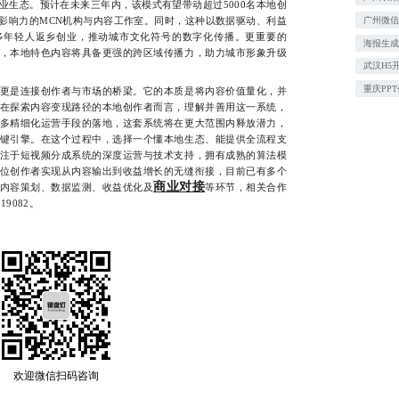
业生态。预计在未来三年内，该模式有望带动超过5000名本地创
影响力的MCN机构与内容工作室。同时，这种以数据驱动、利益
广州微信
多年轻人返乡创业，推动城市文化符号的数字化传播。更重要的
海报生成
，本地特色内容将具备更强的跨区域传播力，助力城市形象升级
武汉H5
重庆PP
是连接创作者与市场的桥梁。它的本质是将内容价值量化，并
在探索内容变现路径的本地创作者而言，理解并善用这一系统，
多精细化运营手段的落地，这套系统将在更大范围内释放潜力，
键引擎。在这个过程中，选择一个懂本地生态、能提供全流程支
注于短视频分成系统的深度运营与技术支持，拥有成熟的算法模
位创作者实现从内容输出到收益增长的无缝衔接，目前已有多个
商业对接
内容策划、数据监测、收益优化及
等环节，相关合作
9082。
欢迎微信扫码咨询