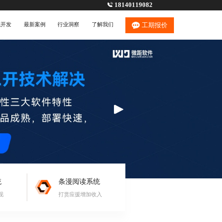
18140119082
统开发
最新案例
行业洞察
了解我们
工期报价
统
条漫阅读系统
现
打赏应援增加收入