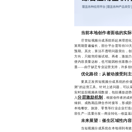
当前本地创作者面临的实际
尽管短视频分成系统听起来理想化，
算周期普遍偏长，部分平台需等待30
预期。其次，算法不透明问题突出，创
方向，只能凭经验试错。再者，激励力
便内容质量达标，也可能因粉丝基数小
显——由于缺乏专业运营支持，许多创
优化路径：从被动接受到主
要真正发挥短视频分成系统的价值，
测”的运营工具。针对上述问题，可以
实时追踪视频表现数据，包括播放趋势
分层激励机制
入
，根据创作者的成
倾斜、成熟期品牌合作对接等，形成阶
本地餐饮、旅游、零售等行业企业打造
容生产—流量分发—商业转化—收益返
未来展望：催生区域性内容
当短视频分成系统在本地得到有效应