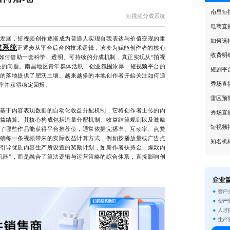
南昌短
短视频分成系统
电商直
展，短视频创作逐渐成为普通人实现自我表达与价值变现的重
如何选
成系统
正逐步从平台后台的技术逻辑，演变为赋能创作者的核心
收费明
如何借助一套科学、透明、可持续的分成机制，真正实现从“拍视
解决的问题。南昌地区青年群体活跃，创业氛围浓厚，短视频平台的
短剧平
的落地提供了肥沃土壤。越来越多的本地创作者开始关注如何通
秀场直
率并获得稳定回报。
雷区预
于内容表现数据的自动化收益分配机制，它将创作者上传的内
秀场直
益结算。其核心构成包括流量分配机制、收益结算规则以及激励
短视频
了哪些作品能获得平台推荐位，通常依据完播率、互动率、点赞
确每一条视频带来的实际收益计算方式，例如按播放量或广告点
知名机
引导优质内容生产所设置的奖励计划，如新作者扶持金、爆款内
机器”，而是融合了算法逻辑与运营策略的综合体系，直接影响创