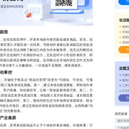
困境
但在实际应用中，许多本地创作者仍面临诸多挑战。首先，结
天甚至更久才能完成一次结算，导致创作者难以形成稳定的现金流
作者往往无法清晰了解自己内容为何未被推荐，也无法判断优化
度不足也制约了长期创作动力，尤其是对中小型创作者而言，即
而难以获得足够曝光和收益。这些痛点在本地内容生态中尤为明
作者仅靠个人兴趣驱动，一旦收益不及预期，便容易放弃。
动掌控
关键在于将其从“黑箱式管理”转变为“可感知、可优化、可预
采取三项具体优化措施。第一，建立本地化数据看板，帮助创作者
、用户画像、转化路径等，让每一笔收益都有据可查。第二，引
长阶段设定差异化奖励方案，例如新人首月保底收益、成长期流量
梯式激励闭环。第三，推动内容生态与本地商业资源联动，联合
内容合作项目，通过定制化内容投放实现精准变现，从而构建“内
还”的完整链条。
相关标签
产业集群
园区管
用，其带来的影响远不止于个体创作者的增收。长期来看，它
广州表