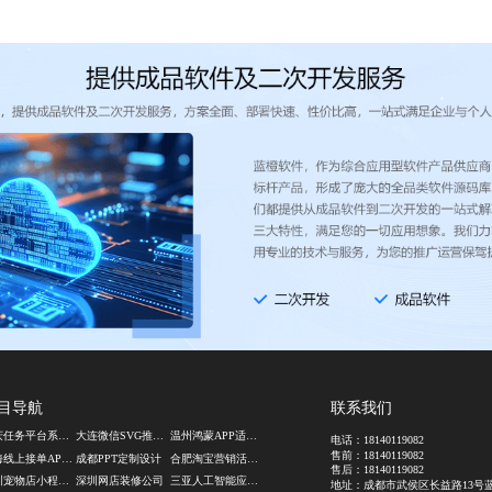
目导航
联系我们
重庆任务平台系统开发
大连微信SVG推文排版
温州鸿蒙APP适配改造
电话：
18140119082
售前：
18140119082
上海线上接单APP开发
成都PPT定制设计
合肥淘宝营销活动开发
售后：
18140119082
深圳宠物店小程序开发
深圳网店装修公司
三亚人工智能应用开发
地址：成都市武侯区长益路13号