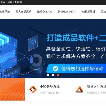
乐平台，拓展业务版图。
直播系统
无人直播源码
陪玩交友APP
跨境电商小程序
UI视觉设计
系
小说分类系统
演员入驻系
小说平台快速盈利
单集购买灵活变