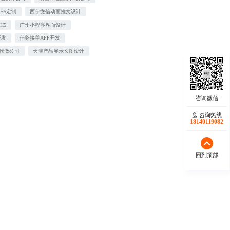
H5定制
西宁微信动画推文设计
H5
广州小程序界面设计
开发
任务接单APP开发
T代做公司
天津产品展示长图设计
咨询热线
18140119082
回到顶部