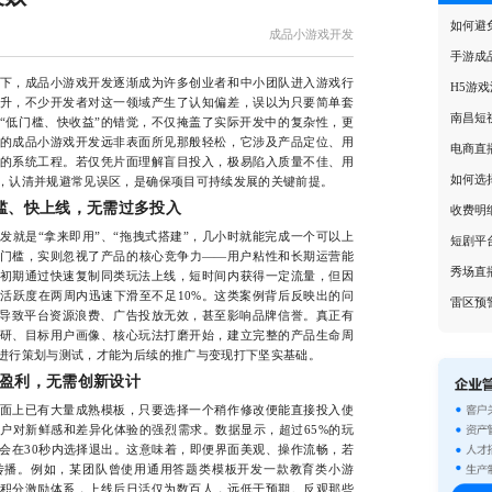
如何避
成品小游戏开发
手游成
，成品小游戏开发逐渐成为许多创业者和中小团队进入游戏行
H5游
升，不少开发者对这一领域产生了认知偏差，误以为只要简单套
南昌短
“低门槛、快收益”的错觉，不仅掩盖了实际开发中的复杂性，更
的成品小游戏开发远非表面所见那般轻松，它涉及产品定位、用
电商直
的系统工程。若仅凭片面理解盲目投入，极易陷入质量不佳、用
如何选
，认清并规避常见误区，是确保项目可持续发展的关键前提。
槛、快上线，无需过多投入
收费明
是“拿来即用”、“拖拽式搭建”，几小时就能完成一个可以上
短剧平
门槛，实则忽视了产品的核心竞争力——用户粘性和长期运营能
秀场直
初期通过快速复制同类玩法上线，短时间内获得一定流量，但因
活跃度在两周内迅速下滑至不足10%。这类案例背后反映出的问
雷区预
最终导致平台资源浪费、广告投放无效，甚至影响品牌信誉。真正有
研、目标用户画像、核心玩法打磨开始，建立完整的产品生命周
进行策划与测试，才能为后续的推广与变现打下坚实基础。
盈利，无需创新设计
上已有大量成熟模板，只要选择一个稍作修改便能直接投入使
户对新鲜感和差异化体验的强烈需求。数据显示，超过65%的玩
会在30秒内选择退出。这意味着，即便界面美观、操作流畅，若
传播。例如，某团队曾使用通用答题类模板开发一款教育类小游
积分激励体系，上线后日活仅为数百人，远低于预期。反观那些