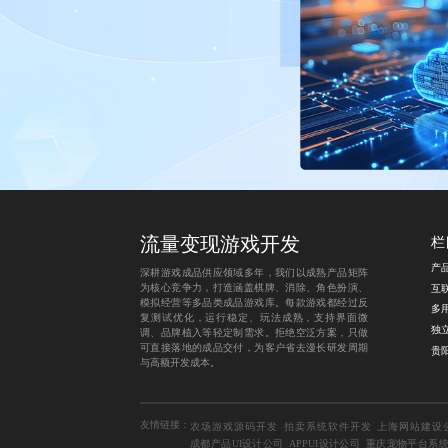
流量变现游戏开发
栏
产
深耕游戏成品供应领域多年，我们以成熟产品矩阵
为核心竞争力，打造涵盖棋牌、消除、角色扮演、
模拟经营等多品类成品游戏库。每款游戏都经过反
多
复测试优化，运行稳定、玩法成熟，支持界面微
独
调、品牌植入等轻定制需求。拒绝空泛方案，只做
可直接落地的成品交付，为客户省去漫长研发周期
与高额开发成本。
友情链接：
农场游戏源码开发
拍卖系统软件开发
上海网站建设
成都产品UI设计公司
APPUI设计公司
重庆宠物平台系