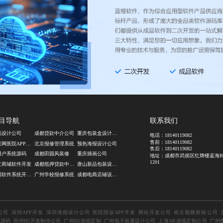
目导航
联系我们
品设计公司
成都贷款中介公司
重庆包装盒设计公司
电话：
18140119082
售前：
18140119082
互联网医院APP开发
北京报修管理系统
预热海报设计公司
售后：
18140119082
用户系统源码
成都田园风装修
重庆插画公司
地址：成都市武侯区红牌楼蓝海
1201
立商城软件开发
成都抵押贷款中介公司
唐山新品包装设计公司
贵阳软件系统开发公司
广州学校报修系统
成都电商店铺设计公司
公司
深圳APP开发
深圳海报设计公司
医院陪诊APP开发
网站开发公司
南京视频剪辑公司
统源码
郑州H5开发制作公司
广州H5游戏定制
广州电子画册设计公司
上海AR游戏定制公司
广州