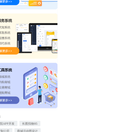
：
院APP开发
长图找物H5
定制公司
商城活动图设计