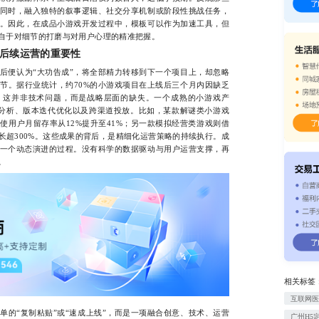
同时，融入独特的叙事逻辑、社交分享机制或阶段性挑战任务，
。因此，在成品小游戏开发过程中，模板可以作为加速工具，但
自于对细节的打磨与对用户心理的精准把握。
后续运营的重要性
便认为“大功告成”，将全部精力转移到下一个项目上，却忽略
节。据行业统计，约70%的小游戏项目在上线后三个月内因缺乏
。这并非技术问题，而是战略层面的缺失。一个成熟的小游戏产
为分析、版本迭代优化以及跨渠道投放。比如，某款解谜类小游戏
使用户月留存率从12%提升至41%；另一款模拟经营类游戏则借
长超300%。这些成果的背后，是精细化运营策略的持续执行。成
一个动态演进的过程。没有科学的数据驱动与用户运营支撑，再
。
相关标签
互联网医
“复制粘贴”或“速成上线”，而是一项融合创意、技术、运营
广州H5