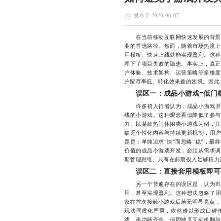
发布于 2026-06-07
在当前移动互联网快速发展的背景下
业的首选路径。然而，随着市场热度上
用模板、快速上线就能实现盈利。这种
埋下了项目失败的隐患。事实上，真正
户体验、技术架构、运营策略等多维度
户留存率低、转化效果差的困境。因此
误区一：成品小游戏=低门
许多初入行者认为，成品小游戏开发就
线的小游戏。这种观念看似降低了参与
力。以某款热门休闲类小游戏为例，其
缺乏个性化内容与持续更新机制，用户
题是：单纯追求“快”而忽略“稳”，
价值的成品小游戏开发，必须从需求调
期管理思维。只有在前期投入足够精力
误区二：直接套用模板即可
另一个普遍存在的误区是，认为市面
用，甚至实现盈利。这种想法忽略了用
家在首次接触小游戏后若无明显亮点，
玩法同质化严重，依然难以形成口碑
戏，虽功能齐全，但因缺乏互动机制与